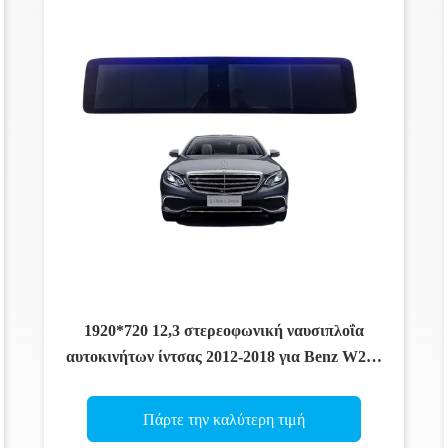
1920*720 12,3 στερεοφωνική ναυσιπλοΐα
αυτοκινήτων ίντσας 2012-2018 για Benz W213
αρρενωπά 11 πολυμέσα οθόνης
Πάρτε την καλύτερη τιμή