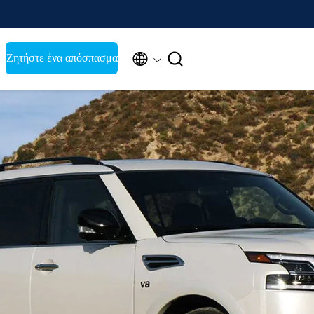


Ζητήστε ένα απόσπασμα