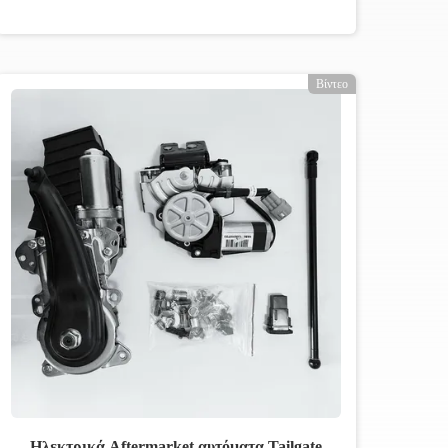
Βίντεο
Ηλεκτρικά Aftermarket αυτόματα Tailgate