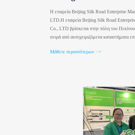
Η εταιρεία Beijing Silk Road Enterprise Ma
LTD.Η εταιρεία Beijing Silk Road Enterpri
Co., LTD βρίσκεται στην πόλη του Πεκίνου.
σειρά από αυτοχειριζόμενα καταστήματα επ
αυτοκινήτων.Η εταιρεία διαθέτει φυσικά κ
Μάθετε περισσότερων
>
>
συνεχώς την εμπειρία αναβάθμισης των ιδιο
ανατροφοδοτήσεις τους, συνοψίζει και αναλ
διαμορφώνει συνεχή βελτίωση και αναβάθμι