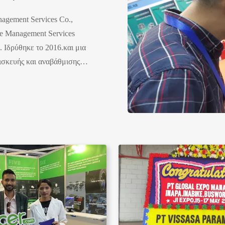
nagement Services Co.,
se Management Services
 Ιδρύθηκε το 2016.και μια
ισκευής και αναβάθμισης
αταστήματα, συλλέγει
κτητών αυτοκινήτων και τις
ύει πληροφορίες και
ση των προ...