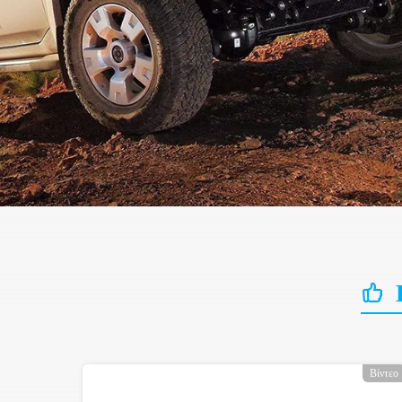
Βίντεο