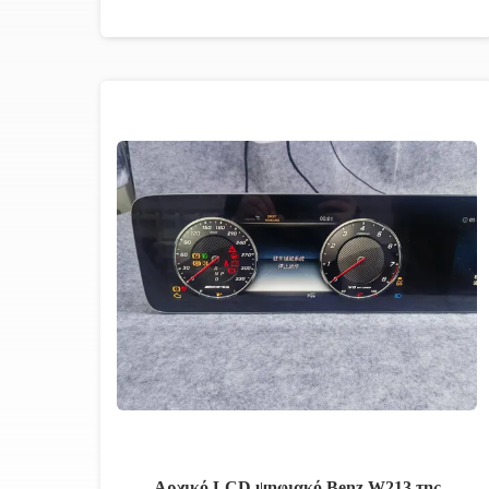
Αρχικό LCD ψηφιακό Benz W213 της