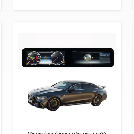
Ψηφιακό αυτόματο ταχύμετρο ταμπλό