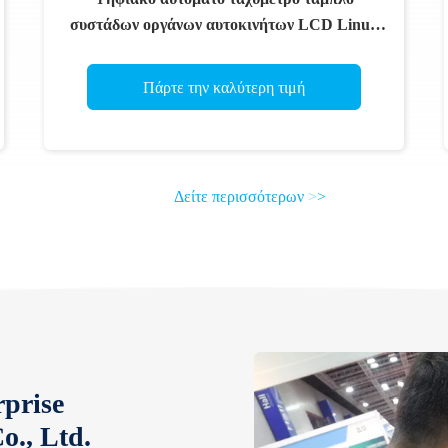
συστάδων οργάνων αυτοκινήτων LCD Linux
12,3 ίντσας για Benz Ε GLE της Mercedes την
κατηγορία 2015-2018
Πάρτε την καλύτερη τιμή
Δείτε περισσότερων
>
>
rprise
o., Ltd.