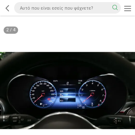
2
/
4