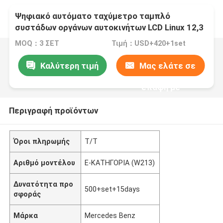
Ψηφιακό αυτόματο ταχύμετρο ταμπλό
συστάδων οργάνων αυτοκινήτων LCD Linux 12,3
ίντσας για Benz Ε GLE της Mercedes την
MOQ：3 ΣΕΤ
Τιμή：USD+420+1set
κατηγορία 2015-2018
Καλύτερη τιμή
Μας ελάτε σε
επαφή με
Περιγραφή προϊόντων
Όροι πληρωμής
T/T
Αριθμό μοντέλου
Ε-ΚΑΤΗΓΟΡΙΑ (W213)
Δυνατότητα προ
500+set+15days
σφοράς
Μάρκα
Mercedes Benz