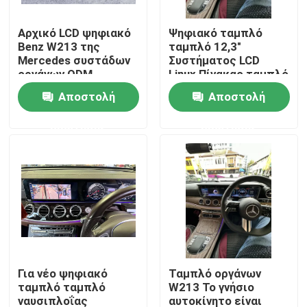
Αρχικό LCD ψηφιακό
Ψηφιακό ταμπλό
Γύρος εργοστασίων
Benz W213 της
ταμπλό 12,3"
Mercedes συστάδων
Συστήματος LCD
οργάνων ODM
Linux Πίνακας ταμπλό
Ποιοτικός έλεγχος
για Mercedes Benz E
Αποστολή
Αποστολή
GLE Class W213 2015
2018
ερώτησης
ερώτησης
επαφή
Νέα
Όλες οι περιπτώσεις
ιστολόγιο
Για νέο ψηφιακό
Ταμπλό οργάνων
ταμπλό ταμπλό
W213 Το γνήσιο
Tailgate μέρος αυτοκινήτων
ναυσιπλοΐας
αυτοκίνητο είναι