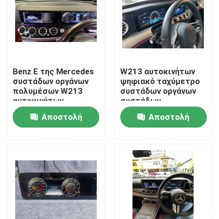
Benz Ε της Mercedes
W213 αυτοκινήτων
συστάδων οργάνων
ψηφιακό ταχύμετρο
πολυμέσων W213
συστάδων οργάνων
αυτοκινήτων
συστάδων
ψηφιακή κατηγορία
αυτοκίνητο για Benz
Αποστολή
Αποστολή
Ε της Mercedes την
κατηγορία
ερώτησης
ερώτησης
Αρχική Σελίδα
Προϊόντα
Σχετικά με εμάς