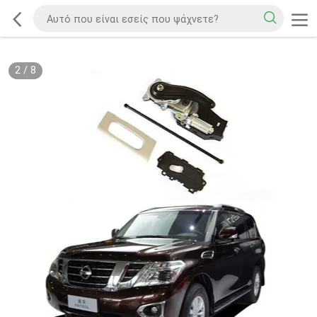
2
/
8