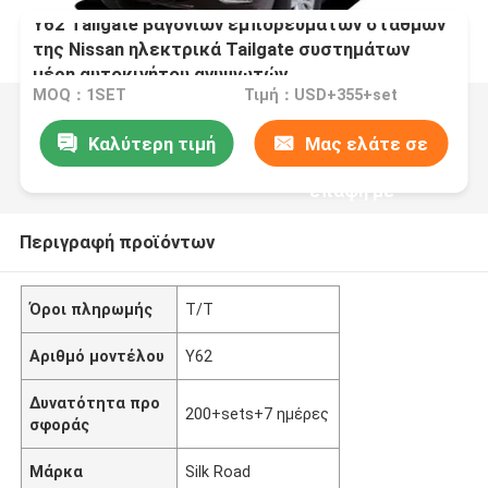
Y62 Tailgate βαγονιών εμπορευμάτων σταθμών
της Nissan ηλεκτρικά Tailgate συστημάτων
μέρη αυτοκινήτου ανυψωτών
MOQ：1SET
Τιμή：USD+355+set
Καλύτερη τιμή
Μας ελάτε σε
επαφή με
Περιγραφή προϊόντων
Όροι πληρωμής
T/T
Αριθμό μοντέλου
Y62
Δυνατότητα προ
200+sets+7 ημέρες
σφοράς
Μάρκα
Silk Road