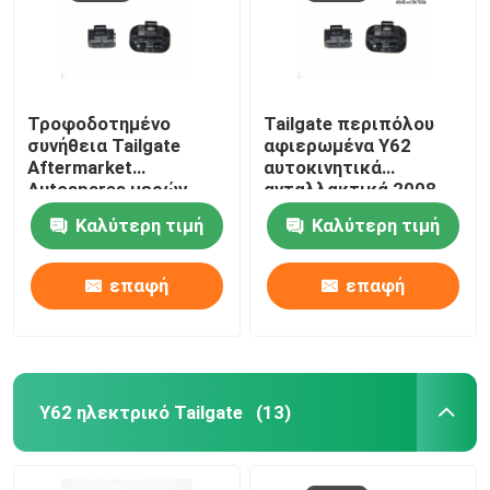
Τροφοδοτημένο
Tailgate περιπόλου
συνήθεια Tailgate
αφιερωμένα Y62
Aftermarket
αυτοκινητικά
Autospares μερών
ανταλλακτικά 2008-
αυτοκινήτων
2022 μερών
Καλύτερη τιμή
Καλύτερη τιμή
αυτοκινήτων
επαφή
επαφή
Αρχική Σελίδα
Y62 ηλεκτρικό Tailgate
(13)
Προϊόντα
Σχετικά με εμάς