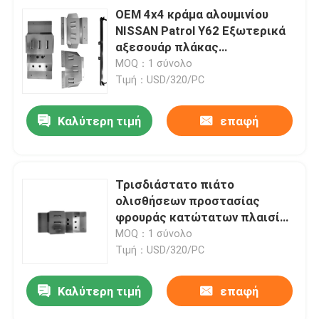
OEM 4x4 κράμα αλουμινίου
NISSAN Patrol Y62 Εξωτερικά
αξεσουάρ πλάκας
προστατευτικού πλαισίου
MOQ：1 σύνολο
αυτοκινήτου κάτω κινητήρα
Τιμή：USD/320/PC
Καλύτερη τιμή
επαφή
Τρισδιάστατο πιάτο
ολισθήσεων προστασίας
φρουράς κατώτατων πλαισίων
αυτοκινήτων JUNXI για την
MOQ：1 σύνολο
ΠΕΡΊΠΟΛΟ Y62
Τιμή：USD/320/PC
Καλύτερη τιμή
επαφή