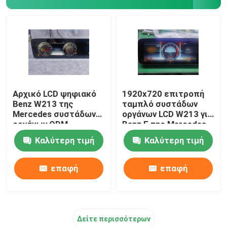
Αρχικό LCD ψηφιακό
1920x720 επιτροπή
Benz W213 της
ταμπλό συστάδων
Mercedes συστάδων
οργάνων LCD W213 για
οργάνων ODM
Benz Ε της Mercedes
την κατηγορία
Καλύτερη τιμή
Καλύτερη τιμή
επαφή
επαφή
Δείτε περισσότερων