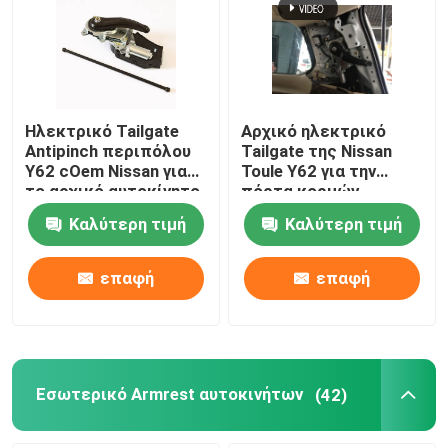
Γύρος εργοστασίων
Ποιοτικός έλεγχος
Ηλεκτρικό Tailgate
Αρχικό ηλεκτρικό
Antipinch περιπόλου
Tailgate της Nissan
Y62 cOem Nissan για
Toule Y62 για την
επαφή
το αρχικό αυτοκίνητο
πόρτα κορμών
Καλύτερη τιμή
Καλύτερη τιμή
Νέα
επαφή
επαφή
Όλες οι περιπτώσεις
Blog
Εσωτερικό Armrest αυτοκινήτων
(42)
Tailgate μέρος αυτοκινήτων