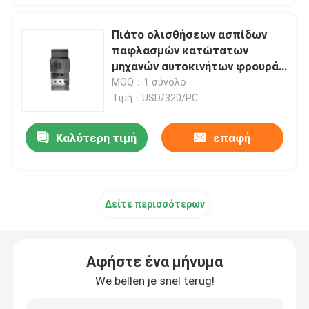
Πιάτο ολισθήσεων ασπίδων
παφλασμών κατώτατων
μηχανών αυτοκινήτων φρουράς
πλαισίων 5MM για την
MOQ：1 σύνολο
ΠΕΡΙΠΟΛΟ Y62
Τιμή：USD/320/PC
Καλύτερη τιμή
επαφή
Δείτε περισσότερων
Αφήστε ένα μήνυμα
We bellen je snel terug!