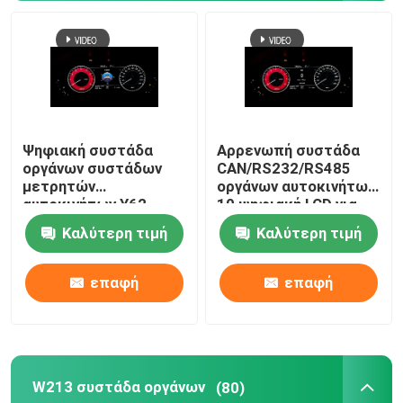
Σετ αμαξώματος αυτοκινήτου
Φρουρός πλαισίου
Ψηφιακή συστάδα
Αρρενωπή συστάδα
οργάνων συστάδων
CAN/RS232/RS485
μετρητών
οργάνων αυτοκινήτων
αυτοκινήτων Y62
10 ψηφιακή LCD για
400cd LCD για το
την περίπολο Y62 της
Καλύτερη τιμή
Καλύτερη τιμή
αυτοκίνητο
Nissan
επαφή
επαφή
W213 συστάδα οργάνων
(80)